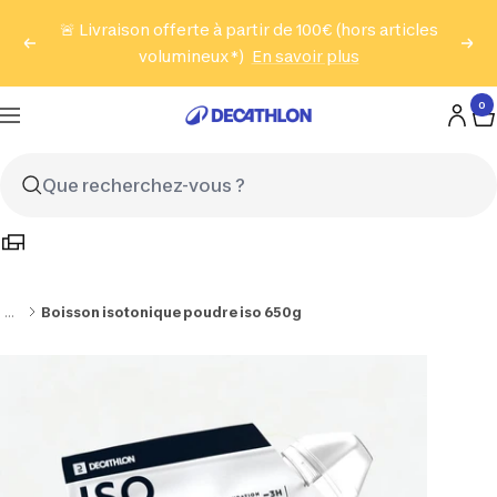
Passer
🚨 Livraison offerte à partir de 100€ (hors articles
au
Précédent
Suiv
volumineux*)
En savoir plus
contenu
0
Decathlon
Navigation
Reunion
…
Boisson isotonique poudre iso 650g