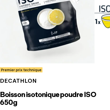
Premier prix technique
DECATHLON
Boisson isotonique poudre ISO
650g