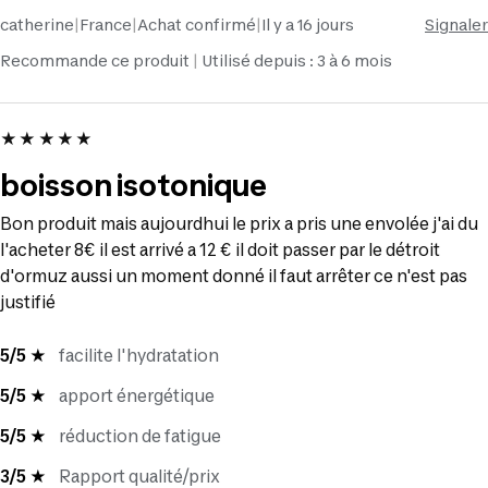
catherine
|
France
|
Achat confirmé
|
Il y a 16 jours
Signaler
Recommande ce produit
Utilisé depuis : 3 à 6 mois
★★★★★
boisson isotonique
Bon produit mais aujourdhui le prix a pris une envolée j'ai du
l'acheter 8€ il est arrivé a 12 € il doit passer par le détroit
d'ormuz aussi un moment donné il faut arrêter ce n'est pas
justifié
5/5 ★
facilite l'hydratation
5/5 ★
apport énergétique
5/5 ★
réduction de fatigue
3/5 ★
Rapport qualité/prix