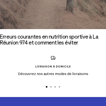
Erreurs courantes en nutrition sportive à La
Réunion 974 et comment les éviter
LIVRAISON À DOMICILE
Découvrez nos autres modes de livraisons
Aller
Aller
Aller
Aller
au
au
au
au
slide
slide
slide
slide