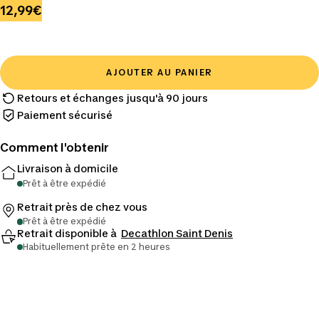
Prix
12,99€
quantité
quantité
de
vente
AJOUTER AU PANIER
Retours et échanges jusqu'à 90 jours
Paiement sécurisé
Comment l'obtenir
Livraison à domicile
Prêt à être expédié
Retrait près de chez vous
Prêt à être expédié
Retrait disponible à
Decathlon Saint Denis
Habituellement prête en 2 heures