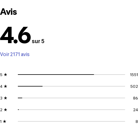
Avis
4.6
sur 5
Voir 2171 avis
5 ★
1551
4 ★
502
3 ★
86
2 ★
24
1 ★
8